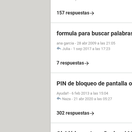
157 respuestas
formula para buscar palabra
ana garcia
-
28 abr 2009 a las 21:05
Julia
-
1 sep 2017 a las 17:23
7 respuestas
PIN de bloqueo de pantalla o
Ayuda!!
-
6 feb 2013 a las 15:04
Naza
-
21 abr 2020 a las 05:27
302 respuestas