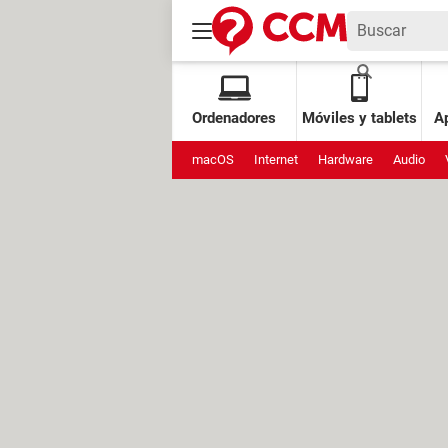
Ordenadores
Móviles y tablets
Ap
macOS
Internet
Hardware
Audio