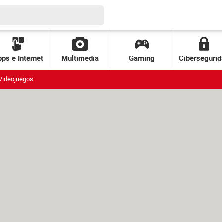
ps e Internet
Multimedia
Gaming
Cibersegurid
Videojuegos