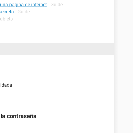
na página de internet
- Guide
secreta
- Guide
tablets
vidada
la contraseña