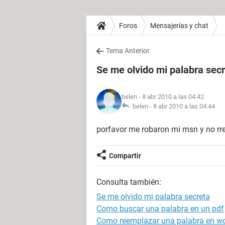
Foros
Mensajerías y chat
Tema Anterior
Se me olvido mi palabra sec
belen
- 8 abr 2010 a las 04:42
belen -
8 abr 2010 a las 04:44
porfavor me robaron mi msn y no rr
Compartir
Consulta también:
Se me olvido mi palabra secreta
Como buscar una palabra en un pdf
Como reemplazar una palabra en w