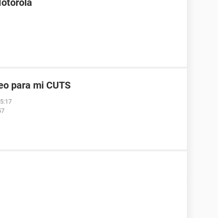
Motorola
reo para mi CUTS
05:17
57