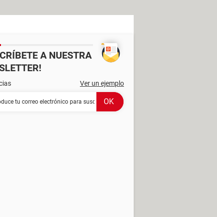
SCRÍBETE A NUESTRA
SLETTER!
cias
Ver un ejemplo