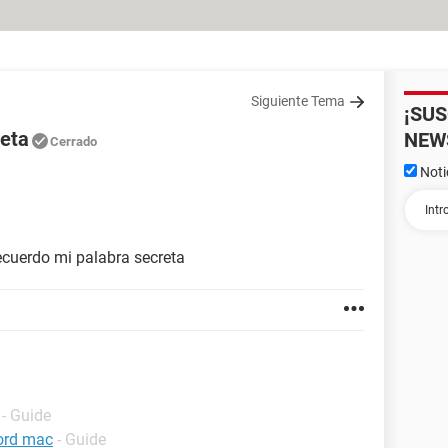
Siguiente Tema
¡SU
reta
NEW
Cerrado
Noti
ecuerdo mi palabra secreta
- Guide
ord mac
- Guide