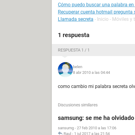
Cómo puedo buscar una palabra en u
Recuperar cuenta hotmail pregunta 
Llamada secreta
- Inicio - Móviles y 
1 respuesta
RESPUESTA 1 / 1
belen
8 abr 2010 a las 04:44
como cambio mi palabra secreta ol
Discusiones similares
samsung: se me ha olvidado 
sansumg
-
27 feb 2010 a las 17:06
Raul
-
1 jul 2017 a las 21:54