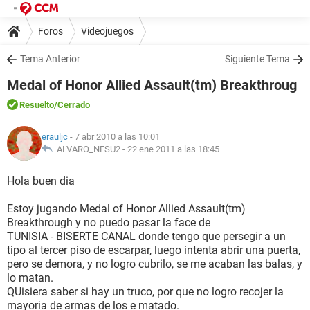
Foros
Videojuegos
Tema Anterior
Siguiente Tema
Medal of Honor Allied Assault(tm) Breakthroug
Resuelto
/Cerrado
erauljc
- 7 abr 2010 a las 10:01
ALVARO_NFSU2 -
22 ene 2011 a las 18:45
Hola buen dia
Estoy jugando Medal of Honor Allied Assault(tm)
Breakthrough y no puedo pasar la face de
TUNISIA - BISERTE CANAL donde tengo que persegir a un
tipo al tercer piso de escarpar, luego intenta abrir una puerta,
pero se demora, y no logro cubrilo, se me acaban las balas, y
lo matan.
QUisiera saber si hay un truco, por que no logro recojer la
mayoria de armas de los e matado.