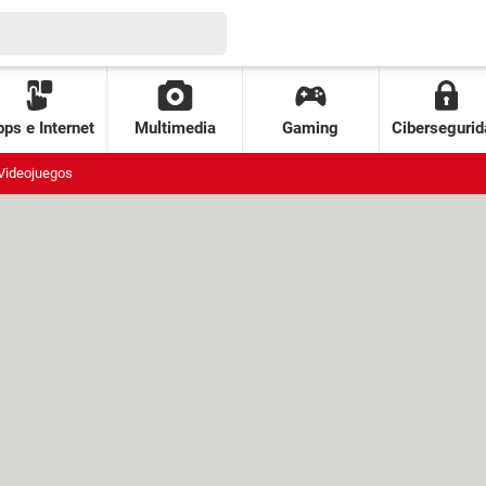
ps e Internet
Multimedia
Gaming
Cibersegurid
Videojuegos