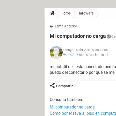
Foros
Hardware
Tema Anterior
Mi computador no carga
Ce
connye
- 6 abr 2010 a las 17:56
ZKZ
-
6 abr 2010 a las 18:34
mi potatil dell esta conectado pero 
puedo desconectarlo por que se me 
Compartir
Consulta también:
Mi computador no carga
Como poner raya al piso en comput