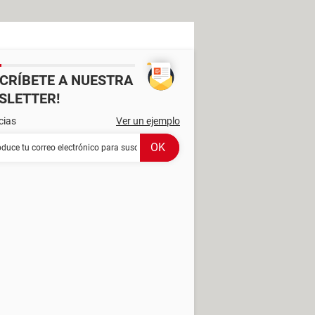
SCRÍBETE A NUESTRA
SLETTER!
cias
Ver un ejemplo