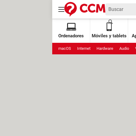
Ordenadores
Móviles y tablets
Ap
macOS
Internet
Hardware
Audio