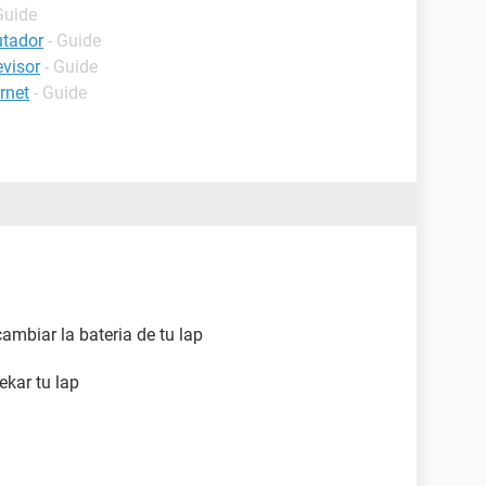
Guide
utador
- Guide
evisor
- Guide
rnet
- Guide
ambiar la bateria de tu lap
ekar tu lap