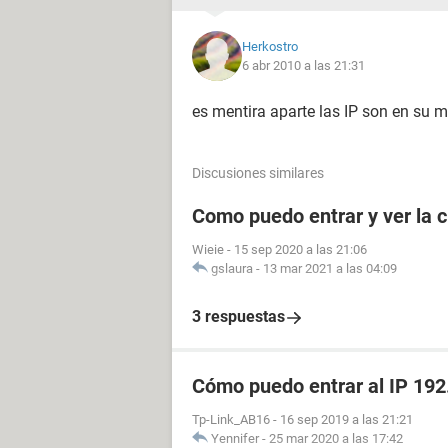
Herkostro
6 abr 2010 a las 21:31
es mentira aparte las IP son en su 
Discusiones similares
Como puedo entrar y ver la c
Wieie
-
15 sep 2020 a las 21:06
gslaura
-
13 mar 2021 a las 04:09
3 respuestas
Cómo puedo entrar al IP 192
Tp-Link_AB16
-
16 sep 2019 a las 21:21
Yennifer
-
25 mar 2020 a las 17:42