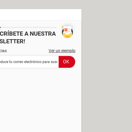
SCRÍBETE A NUESTRA
SLETTER!
cias
Ver un ejemplo