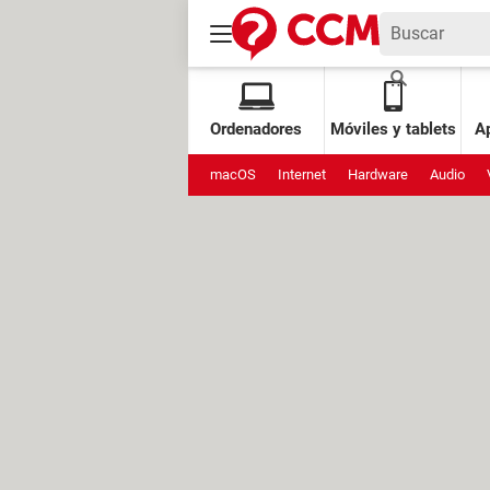
Ordenadores
Móviles y tablets
Ap
macOS
Internet
Hardware
Audio