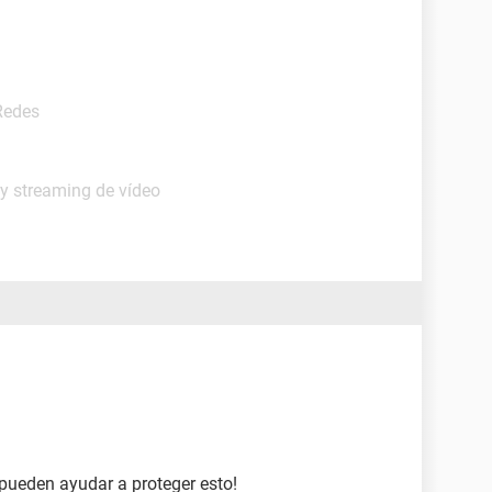
Redes
 y streaming de vídeo
e pueden ayudar a proteger esto!