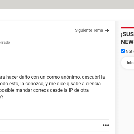
Siguiente Tema
¡SU
NEW
rrado
Noti
a hacer daño con un correo anónimo, descubrí la
todo esto, la conozco, y me dice q sabe a ciencia
 posible mandar correos desde la IP de otra
o?