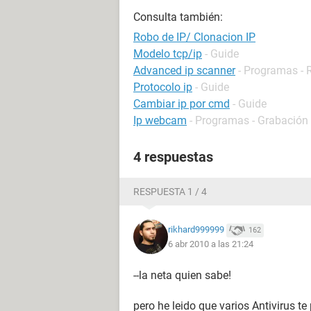
Consulta también:
Robo de IP/ Clonacion IP
Modelo tcp/ip
- Guide
Advanced ip scanner
- Programas - 
Protocolo ip
- Guide
Cambiar ip por cmd
- Guide
Ip webcam
- Programas - Grabación
4 respuestas
RESPUESTA 1 / 4
rikhard999999
162
6 abr 2010 a las 21:24
--la neta quien sabe!
pero he leido que varios Antivirus t