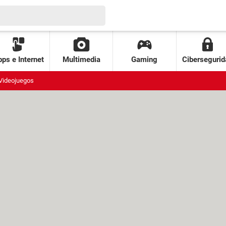
ps e Internet
Multimedia
Gaming
Cibersegurid
Videojuegos