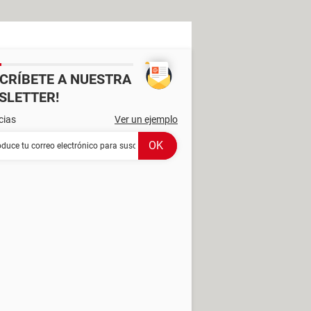
SCRÍBETE A NUESTRA
SLETTER!
cias
Ver un ejemplo