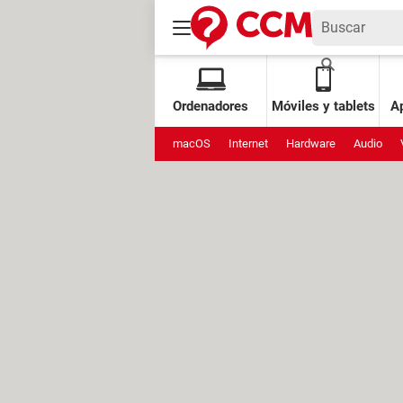
Ordenadores
Móviles y tablets
Ap
macOS
Internet
Hardware
Audio