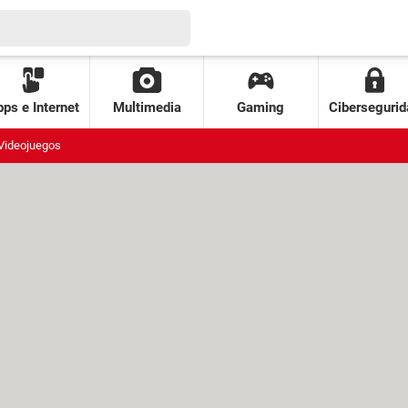
ps e Internet
Multimedia
Gaming
Cibersegurid
Videojuegos