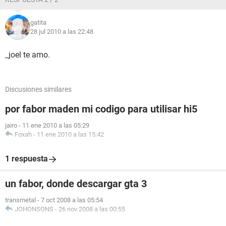
gatita
28 jul 2010 a las 22:48
_joel te amo.
Discusiones similares
por fabor maden mi codigo para utilisar hi5
jairo
-
11 ene 2010 a las 05:29
Foxah
-
11 ene 2010 a las 15:42
1 respuesta
un fabor, donde descargar gta 3
transmetal
-
7 oct 2008 a las 05:54
JOHONSONS
-
26 nov 2008 a las 00:55