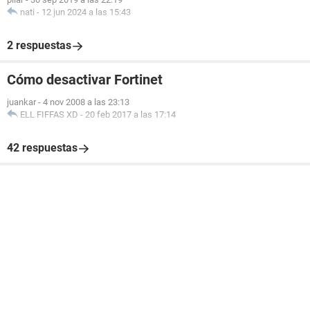
nati
-
12 jun 2024 a las 15:43
2 respuestas
Cómo desactivar Fortinet
juankar
-
4 nov 2008 a las 23:13
ELL FIFFAS XD
-
20 feb 2017 a las 17:14
42 respuestas