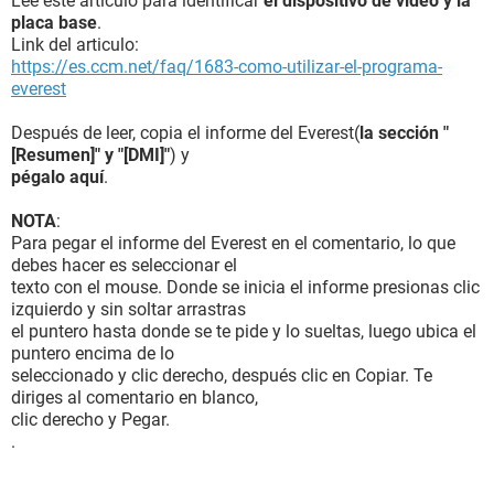
Lee este articulo para identificar
el dispositivo de video y la
placa base
.
Link del articulo:
https://es.ccm.net/faq/1683-como-utilizar-el-programa-
everest
Después de leer, copia el informe del Everest(
la sección "
[Resumen]" y "[DMI]"
) y
pégalo aquí
.
NOTA
:
Para pegar el informe del Everest en el comentario, lo que
debes hacer es seleccionar el
texto con el mouse. Donde se inicia el informe presionas clic
izquierdo y sin soltar arrastras
el puntero hasta donde se te pide y lo sueltas, luego ubica el
puntero encima de lo
seleccionado y clic derecho, después clic en Copiar. Te
diriges al comentario en blanco,
clic derecho y Pegar.
.