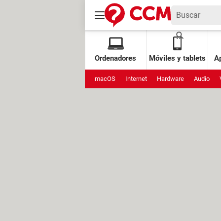
Ordenadores
Móviles y tablets
Ap
macOS
Internet
Hardware
Audio