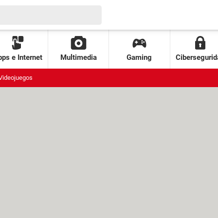
ps e Internet
Multimedia
Gaming
Cibersegurid
Videojuegos