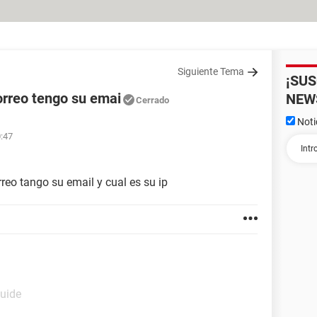
Siguiente Tema
¡SU
orreo tengo su emai
NEW
Cerrado
Noti
0:47
eo tango su email y cual es su ip
Guide