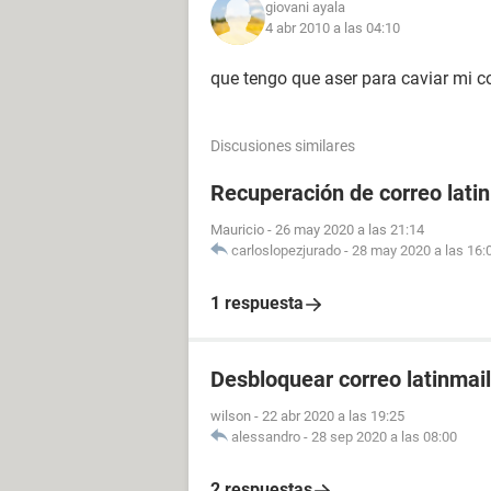
giovani ayala
4 abr 2010 a las 04:10
que tengo que aser para caviar mi c
Discusiones similares
Recuperación de correo lati
Mauricio
-
26 may 2020 a las 21:14
carloslopezjurado
-
28 may 2020 a las 16:
1 respuesta
Desbloquear correo latinmail
wilson
-
22 abr 2020 a las 19:25
alessandro
-
28 sep 2020 a las 08:00
2 respuestas