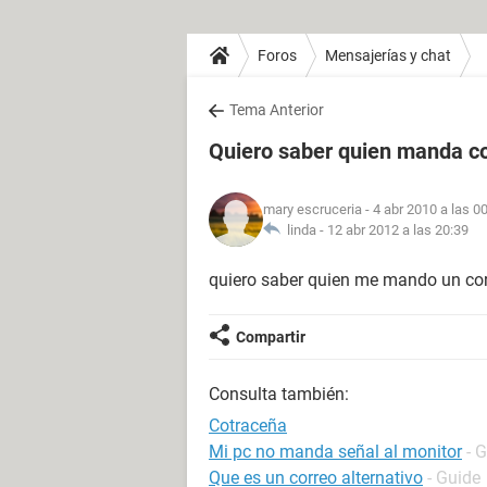
Foros
Mensajerías y chat
Tema Anterior
Quiero saber quien manda c
mary escruceria
- 4 abr 2010 a las 0
linda -
12 abr 2012 a las 20:39
quiero saber quien me mando un corr
Compartir
Consulta también:
Cotraceña
Mi pc no manda señal al monitor
- 
Que es un correo alternativo
- Guide