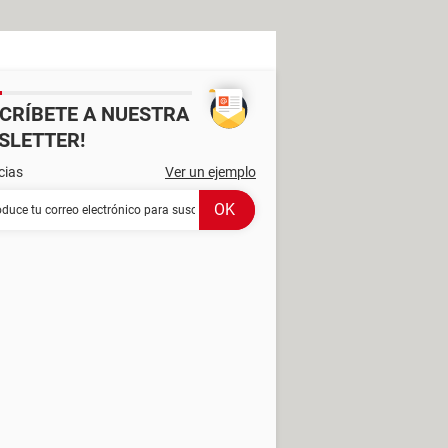
SCRÍBETE A NUESTRA
SLETTER!
cias
Ver un ejemplo