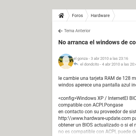
Foros
Hardware
Tema Anterior
No arranca el windows de c
el gonza
- 3 abr 2010 a las 23:16
el dondcito -
4 abr 2010 a las 20:
le cambie una tarjeta RAM de 128 m
windos aperece una pantalla azul i
<config>Windows XP / InternetEl BI
compatible con ACPI.Pongase
en contacto con su proveedor de siste
http:\\www.hardware-update.com pa
obtener un BIOS actualizado o si el
no es compatible con ACPI, puede de