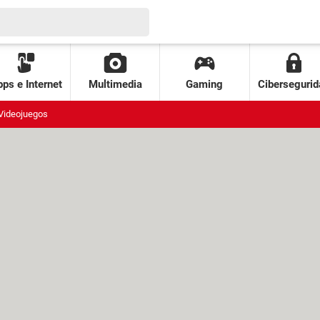
ps e Internet
Multimedia
Gaming
Cibersegurid
Videojuegos