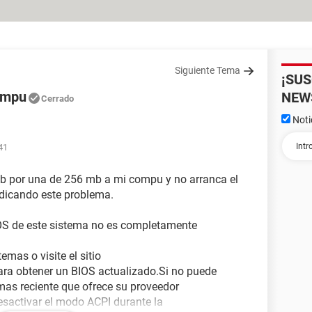
Siguiente Tema
¡SU
ompu
NEW
Cerrado
Noti
41
b por una de 256 mb a mi compu y no arranca el
ndicando este problema.
OS de este sistema no es completamente
mas o visite el sitio
ra obtener un BIOS actualizado.Si no puede
 mas reciente que ofrece su proveedor
sactivar el modo ACPI durante la