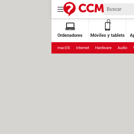
Ordenadores
Móviles y tablets
Ap
macOS
Internet
Hardware
Audio