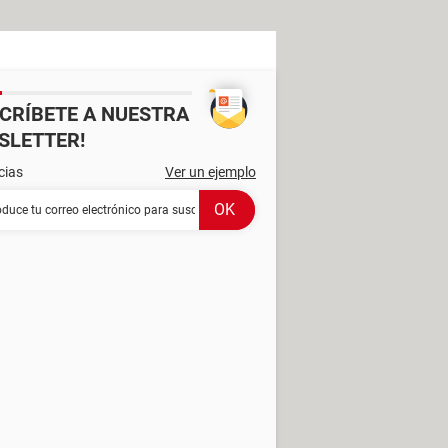
SCRÍBETE A NUESTRA
SLETTER!
cias
Ver un ejemplo