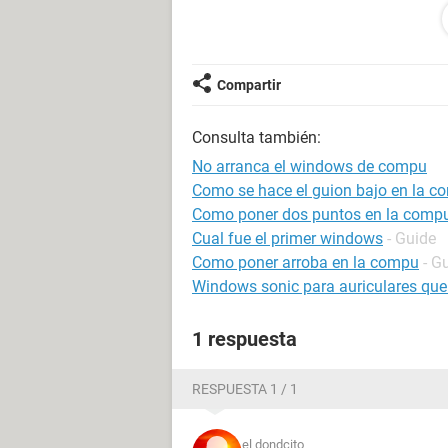
instalacion en modo de texto.
para hacer esto simplemente presione
controladores de dispositivos de al
que se ha presionado la tecla F7 (de
Compartir
le permitira continuar su instalacion
Consulta también:
instalacion tecnica
No arranca el windows de compu
***STOP:0x00000A5 (0x00000002
Como se hace el guion bajo en la c
Como poner dos puntos en la comp
tengo instalado el windows XPcolos
Cual fue el primer windows
- Guide
con las terjetas ram que tengo si ab
Como poner arroba en la compu
- G
compre no la abre qu tengo que hace
Windows sonic para auriculares que
1 respuesta
RESPUESTA 1 / 1
el dondcito