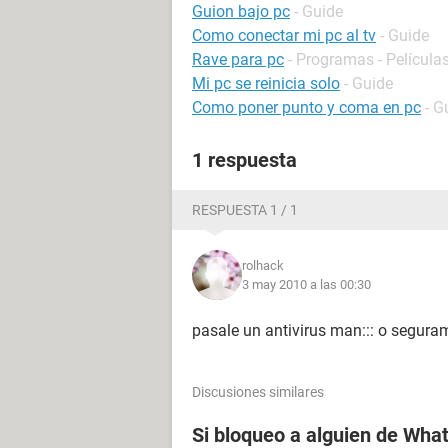
Guion bajo pc
- Guide
Como conectar mi pc al tv
- Guide
Rave para pc
- Programas - Películas
Mi pc se reinicia solo
- Guide
Como poner punto y coma en pc
- G
1 respuesta
RESPUESTA 1 / 1
rolhack
3 may 2010 a las 00:30
pasale un antivirus man::: o seguram
Discusiones similares
Si bloqueo a alguien de Wha