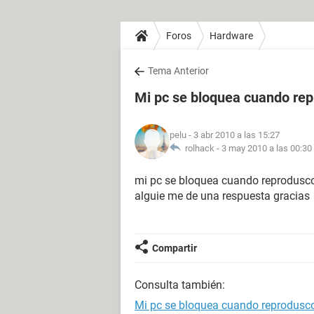
Foros
Hardware
Tema Anterior
Mi pc se bloquea cuando rep
pelu
- 3 abr 2010 a las 15:27
rolhack -
3 may 2010 a las 00:30
mi pc se bloquea cuando reprodusco
alguie me de una respuesta gracias
Compartir
Consulta también:
Mi pc se bloquea cuando reprodusco