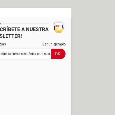
SCRÍBETE A NUESTRA
SLETTER!
cias
Ver un ejemplo