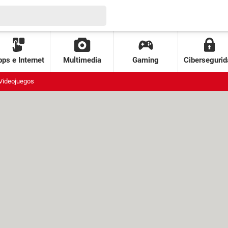
ps e Internet
Multimedia
Gaming
Cibersegurid
Videojuegos