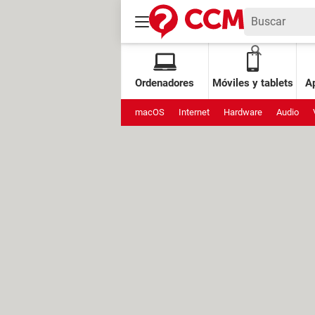
Ordenadores
Móviles y tablets
Ap
macOS
Internet
Hardware
Audio