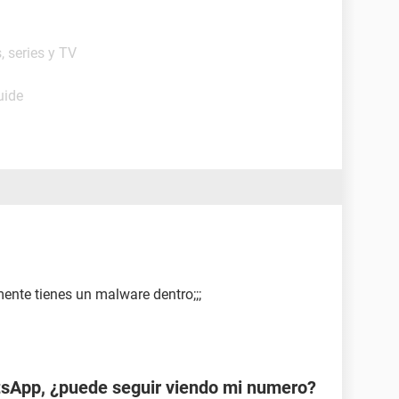
, series y TV
uide
ente tienes un malware dentro;;;
tsApp, ¿puede seguir viendo mi numero?