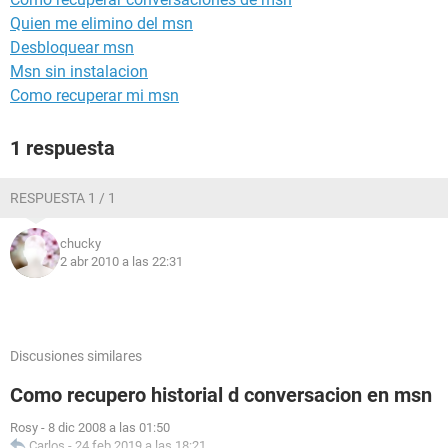
Quien me elimino del msn
Desbloquear msn
Msn sin instalacion
Como recuperar mi msn
1 respuesta
RESPUESTA 1 / 1
chucky
2 abr 2010 a las 22:31
Discusiones similares
Como recupero historial d conversacion en msn
Rosy
-
8 dic 2008 a las 01:50
Carlos
-
24 feb 2019 a las 18:21