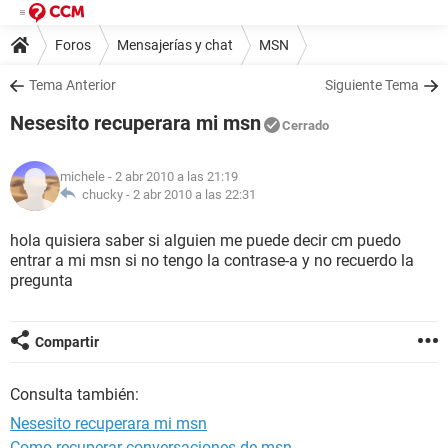
Foros
Mensajerías y chat
MSN
Tema Anterior
Siguiente Tema
Nesesito recuperara mi msn
Cerrado
michele
- 2 abr 2010 a las 21:19
chucky -
2 abr 2010 a las 22:31
hola quisiera saber si alguien me puede decir cm puedo
entrar a mi msn si no tengo la contrase-a y no recuerdo la
pregunta
Compartir
Consulta también:
Nesesito recuperara mi msn
Como recuperar conversaciones de msn