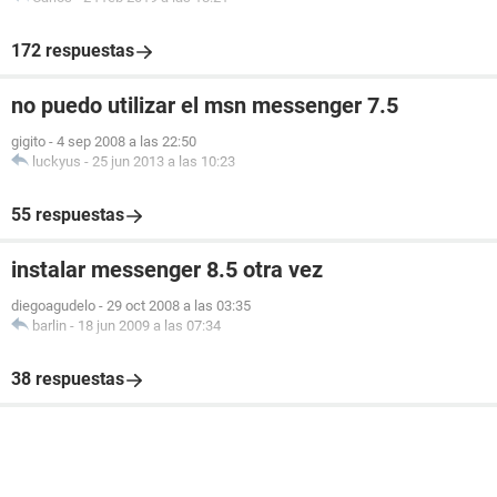
172 respuestas
no puedo utilizar el msn messenger 7.5
gigito
-
4 sep 2008 a las 22:50
luckyus
-
25 jun 2013 a las 10:23
55 respuestas
instalar messenger 8.5 otra vez
diegoagudelo
-
29 oct 2008 a las 03:35
barlin
-
18 jun 2009 a las 07:34
38 respuestas