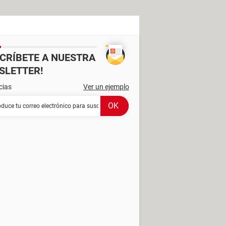
SCRÍBETE A NUESTRA
SLETTER!
cias
Ver un ejemplo