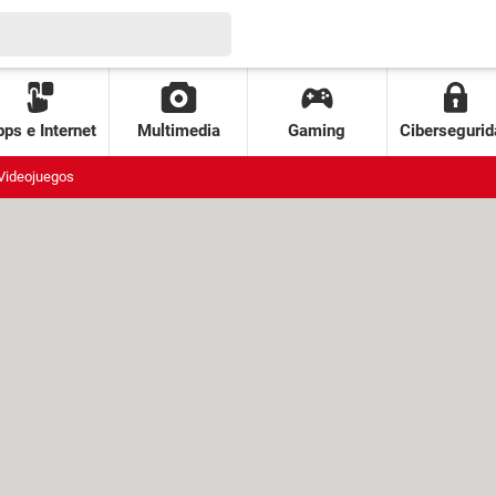
ps e Internet
Multimedia
Gaming
Cibersegurid
Videojuegos