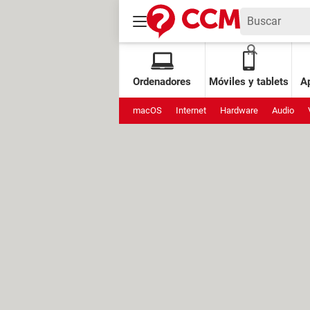
Ordenadores
Móviles y tablets
Ap
macOS
Internet
Hardware
Audio