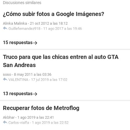
Discusiones similares
¿Cómo subir fotos a Google Imágenes?
Alinka Malinka
-
21 oct 2012 a las 18:12
Guillefernandez918
-
11 ago 2017 a las 19:46
15 respuestas
Truco para que las chicas entren al auto GTA
San Andreas
soso
-
8 may 2011 a las 03:36
VALENTINA
-
17 jul 2019 a las 17:02
13 respuestas
Recuperar fotos de Metroflog
Akbhar
-
1 ago 2019 a las 22:41
Carlos-vialfa
-
1 ago 2019 a las 22:52