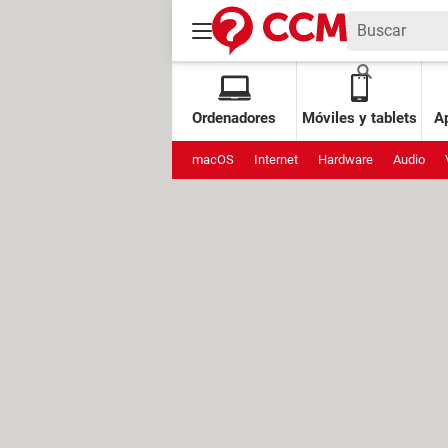
Ordenadores
Móviles y tablets
Ap
macOS
Internet
Hardware
Audio