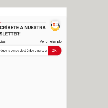
SCRÍBETE A NUESTRA
SLETTER!
cias
Ver un ejemplo