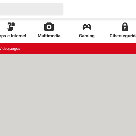
ps e Internet
Multimedia
Gaming
Cibersegurid
Videojuegos