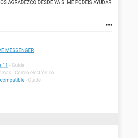
, OS AGRADEZCO DESDE YA SI ME PODEIS AYUDAR
IVE MESSENGER
s 11
- Guide
amas - Correo electrónico
 compatible
- Guide