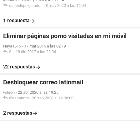
carloslopezjurado
-
28 may 2020 a las 16:04
1 respuesta
Eliminar páginas porno visitadas en mi móvil
Naya1616
-
17 mar 2015 a las 02:19
Si
-
18 dic 2017 a las 23:04
22 respuestas
Desbloquear correo latinmail
wilson
-
22 abr 2020 a las 19:25
alessandro
-
28 sep 2020 a las 08:00
2 respuestas