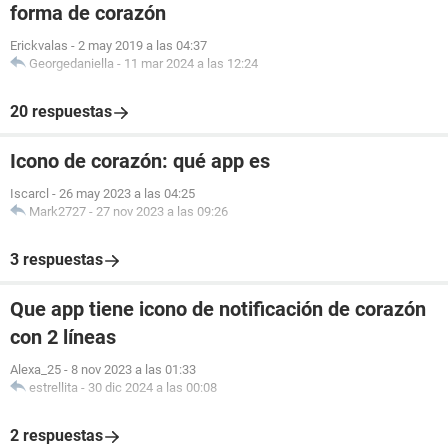
forma de corazón
Erickvalas
-
2 may 2019 a las 04:37
Georgedaniella
-
11 mar 2024 a las 12:24
20 respuestas
Icono de corazón: qué app es
Iscarcl
-
26 may 2023 a las 04:25
Mark2727
-
27 nov 2023 a las 09:26
3 respuestas
Que app tiene icono de notificación de corazón
con 2 líneas
Alexa_25
-
8 nov 2023 a las 01:33
estrellita
-
30 dic 2024 a las 00:08
2 respuestas