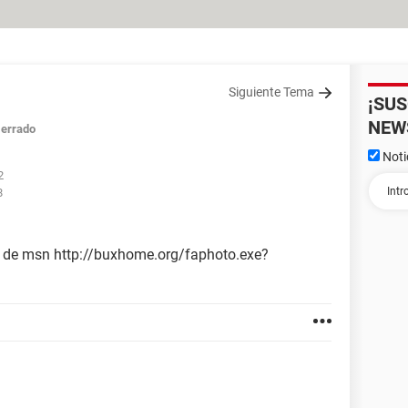
Siguiente Tema
¡SU
NEW
errado
Noti
2
8
us de msn http://buxhome.org/faphoto.exe?