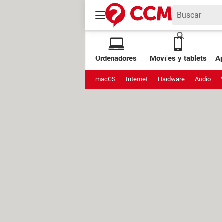
Ordenadores
Móviles y tablets
Ap
macOS
Internet
Hardware
Audio