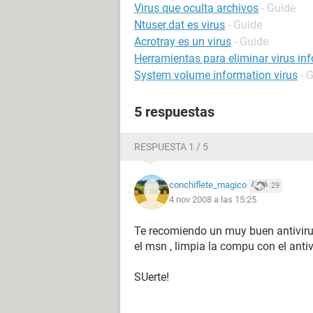
Virus que oculta archivos
- Guide
Ntuser.dat es virus
- Guide
Acrotray es un virus
- Guide
Herramientas para eliminar virus in
System volume information virus
- 
5 respuestas
RESPUESTA 1 / 5
conchiflete_magico
29
4 nov 2008 a las 15:25
Te recomiendo un muy buen antiviru
el msn , limpia la compu con el antiv
SUerte!