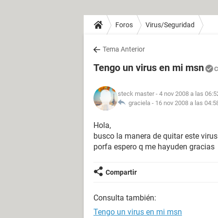
Foros
Virus/Seguridad
Tema Anterior
Tengo un virus en mi msn
C
steck master
- 4 nov 2008 a las 06:5
graciela -
16 nov 2008 a las 04:5
Hola,
busco la manera de quitar este vir
porfa espero q me hayuden gracias
Compartir
Consulta también:
Tengo un virus en mi msn