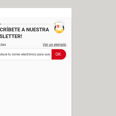
SCRÍBETE A NUESTRA
SLETTER!
cias
Ver un ejemplo