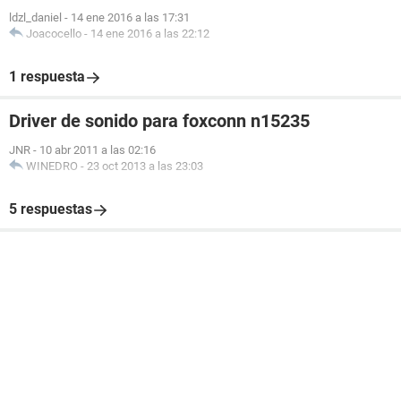
ldzl_daniel
-
14 ene 2016 a las 17:31
Joacocello
-
14 ene 2016 a las 22:12
1 respuesta
Driver de sonido para foxconn n15235
JNR
-
10 abr 2011 a las 02:16
WINEDRO
-
23 oct 2013 a las 23:03
5 respuestas