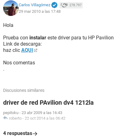
Carlos Villagómez
278.797
29 mar 2010 a las 17:48
Hola
Prueba con
instalar
este driver para tu HP Pavilion
Link de descarga:
haz clic
AQUI
Nos comentas
.
Discusiones similares
driver de red PAvilion dv4 1212la
pepitoku
-
23 abr 2009 a las 16:43
roberto
-
22 oct 2014 a las 06:42
4 respuestas