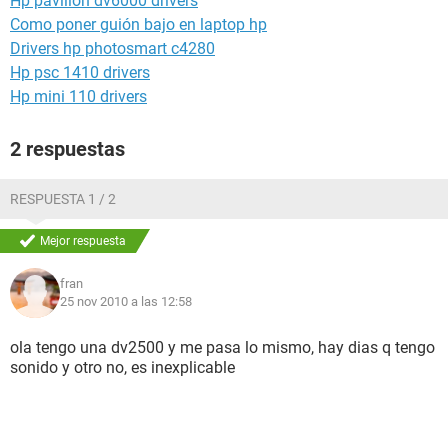
Hp pavilion dv6000 drivers
Como poner guión bajo en laptop hp
Drivers hp photosmart c4280
Hp psc 1410 drivers
Hp mini 110 drivers
2 respuestas
RESPUESTA 1 / 2
Mejor respuesta
fran
25 nov 2010 a las 12:58
ola tengo una dv2500 y me pasa lo mismo, hay dias q tengo
sonido y otro no, es inexplicable