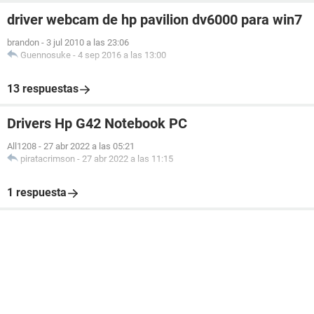
driver webcam de hp pavilion dv6000 para win7
brandon
-
3 jul 2010 a las 23:06
Guennosuke
-
4 sep 2016 a las 13:00
13 respuestas
Drivers Hp G42 Notebook PC
All1208
-
27 abr 2022 a las 05:21
piratacrimson
-
27 abr 2022 a las 11:15
1 respuesta