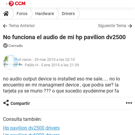
Foros
Hardware
Drivers
Tema Anterior
Siguiente Tema
No funciona el audio de mi hp pavilion dv2500
Cerrado
el varon
- 29 mar 2010 a las 02:10
Pablo H -
5 ene 2015 a las 21:39
no audio output device is installed eso me sale..... no lo
encuentro en mi managment device , que podra ser? la
tarjeta ya se murio ??? o que sucedio ayudenme por fa
Compartir
Consulta también:
Hp pavilion dv2500 drivers