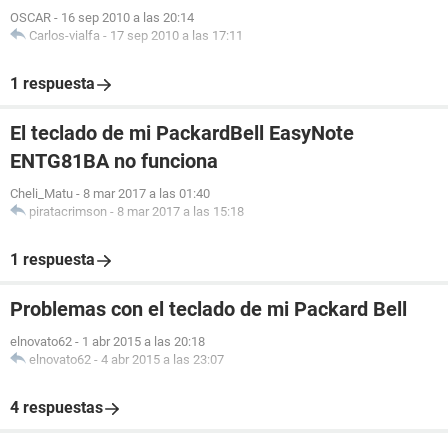
OSCAR
-
16 sep 2010 a las 20:14
Carlos-vialfa
-
17 sep 2010 a las 17:11
1 respuesta
El teclado de mi PackardBell EasyNote
ENTG81BA no funciona
Cheli_Matu
-
8 mar 2017 a las 01:40
piratacrimson
-
8 mar 2017 a las 15:18
1 respuesta
Problemas con el teclado de mi Packard Bell
elnovato62
-
1 abr 2015 a las 20:18
elnovato62
-
4 abr 2015 a las 23:07
4 respuestas