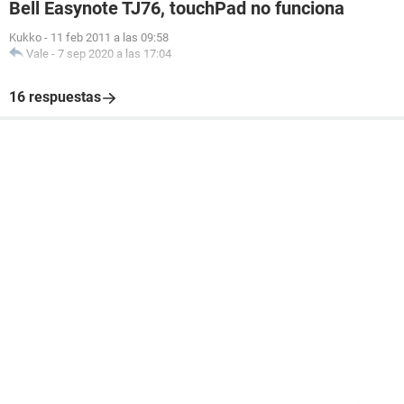
Bell Easynote TJ76, touchPad no funciona
Kukko
-
11 feb 2011 a las 09:58
Vale
-
7 sep 2020 a las 17:04
16 respuestas