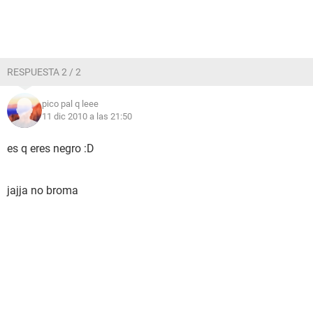
RESPUESTA 2 / 2
pico pal q leee
11 dic 2010 a las 21:50
es q eres negro :D
jajja no broma