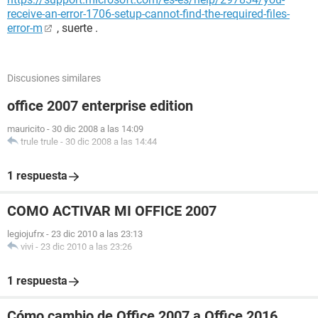
receive-an-error-1706-setup-cannot-find-the-required-files-
error-m
, suerte .
Discusiones similares
office 2007 enterprise edition
mauricito
-
30 dic 2008 a las 14:09
trule trule
-
30 dic 2008 a las 14:44
1 respuesta
COMO ACTIVAR MI OFFICE 2007
legiojufrx
-
23 dic 2010 a las 23:13
vivi
-
23 dic 2010 a las 23:26
1 respuesta
Cómo cambio de Office 2007 a Office 2016