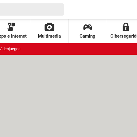
ps e Internet
Multimedia
Gaming
Cibersegurid
Videojuegos