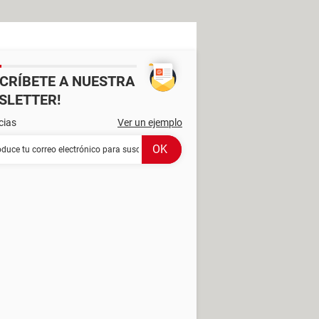
SCRÍBETE A NUESTRA
SLETTER!
cias
Ver un ejemplo