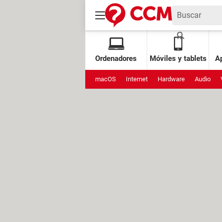
Ordenadores
Móviles y tablets
Ap
macOS
Internet
Hardware
Audio