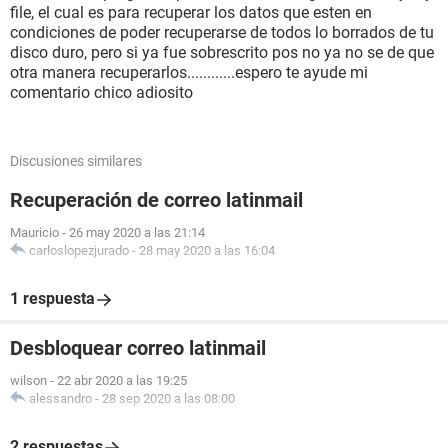
file, el cual es para recuperar los datos que esten en
condiciones de poder recuperarse de todos lo borrados de tu
disco duro, pero si ya fue sobrescrito pos no ya no se de que
otra manera recuperarlos............espero te ayude mi
comentario chico adiosito
Discusiones similares
Recuperación de correo latinmail
Mauricio
-
26 may 2020 a las 21:14
carloslopezjurado
-
28 may 2020 a las 16:04
1 respuesta
Desbloquear correo latinmail
wilson
-
22 abr 2020 a las 19:25
alessandro
-
28 sep 2020 a las 08:00
2 respuestas