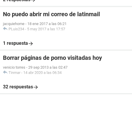
No puedo abrir mi correo de latinmail
jacquiehome
-
18 ene 2017 a las 06:21
PLuis234
-
5 may 2017 a las 17:57
1 respuesta
Borrar páginas de porno visitadas hoy
venicio torres
-
29 sep 2013 a las 02:47
Tinmar
-
14 abr 2020 a las 06:34
32 respuestas