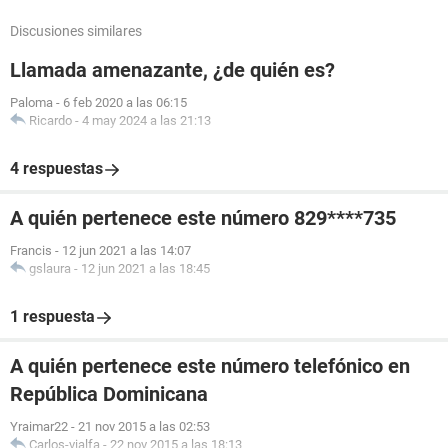
Discusiones similares
Llamada amenazante, ¿de quién es?
Paloma
-
6 feb 2020 a las 06:15
Ricardo
-
4 may 2024 a las 21:13
4 respuestas
A quién pertenece este número 829****735
Francis
-
12 jun 2021 a las 14:07
gslaura
-
12 jun 2021 a las 18:45
1 respuesta
A quién pertenece este número telefónico en
República Dominicana
Yraimar22
-
21 nov 2015 a las 02:53
Carlos-vialfa
-
22 nov 2015 a las 18:13