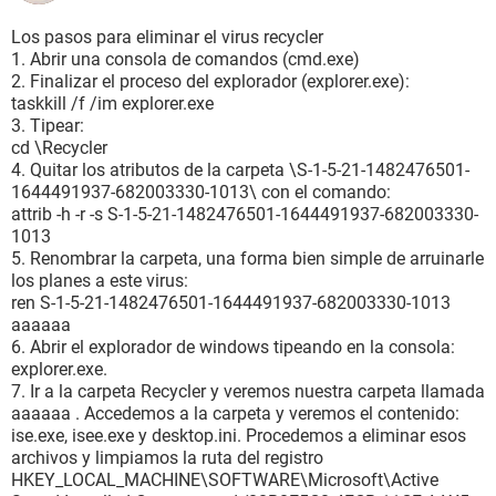
Los pasos para eliminar el virus recycler
1. Abrir una consola de comandos (cmd.exe)
2. Finalizar el proceso del explorador (explorer.exe):
taskkill /f /im explorer.exe
3. Tipear:
cd \Recycler
4. Quitar los atributos de la carpeta \S-1-5-21-1482476501-
1644491937-682003330-1013\ con el comando:
attrib -h -r -s S-1-5-21-1482476501-1644491937-682003330-
1013
5. Renombrar la carpeta, una forma bien simple de arruinarle
los planes a este virus:
ren S-1-5-21-1482476501-1644491937-682003330-1013
aaaaaa
6. Abrir el explorador de windows tipeando en la consola:
explorer.exe.
7. Ir a la carpeta Recycler y veremos nuestra carpeta llamada
aaaaaa . Accedemos a la carpeta y veremos el contenido:
ise.exe, isee.exe y desktop.ini. Procedemos a eliminar esos
archivos y limpiamos la ruta del registro
HKEY_LOCAL_MACHINE\SOFTWARE\Microsoft\Active