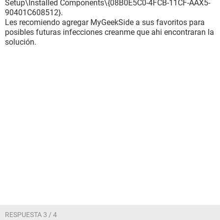
Setup\Installed Components\{08B0E5C0-4FCB-11CF-AAX5-
90401C608512}.
Les recomiendo agregar MyGeekSide a sus favoritos para
posibles futuras infecciones creanme que ahi encontraran la
solución.
RESPUESTA 3 / 4