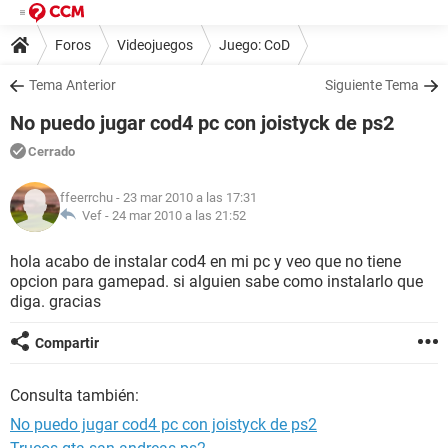
Foros
Videojuegos
Juego: CoD
Tema Anterior
Siguiente Tema
No puedo jugar cod4 pc con joistyck de ps2
Cerrado
ffeerrchu
- 23 mar 2010 a las 17:31
Vef -
24 mar 2010 a las 21:52
hola acabo de instalar cod4 en mi pc y veo que no tiene
opcion para gamepad. si alguien sabe como instalarlo que
diga. gracias
Compartir
Consulta también:
No puedo jugar cod4 pc con joistyck de ps2