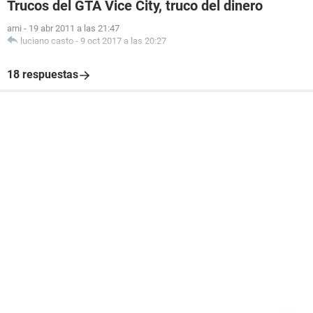
Trucos del GTA Vice City, truco del dinero
arni
-
19 abr 2011 a las 21:47
luciano casto
-
9 oct 2017 a las 20:27
18 respuestas