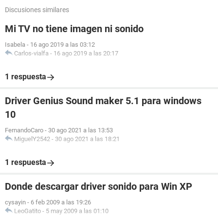
Discusiones similares
Mi TV no tiene imagen ni sonido
Isabela
-
16 ago 2019 a las 03:12
Carlos-vialfa
-
16 ago 2019 a las 20:17
1 respuesta
Driver Genius Sound maker 5.1 para windows
10
FernandoCaro
-
30 ago 2021 a las 13:53
MiguelY2542
-
30 ago 2021 a las 18:21
1 respuesta
Donde descargar driver sonido para Win XP
cysayin
-
6 feb 2009 a las 19:26
LeoGatito
-
5 may 2009 a las 01:10