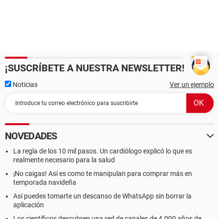
¡SUSCRÍBETE A NUESTRA NEWSLETTER!
Noticias
Ver un ejemplo
NOVEDADES
La regla de los 10 mil pasos. Un cardiólogo explicó lo que es
realmente necesario para la salud
¡No caigas! Así es como te manipulan para comprar más en
temporada navideña
Así puedes tomarte un descanso de WhatsApp sin borrar la
aplicación
Los científicos descubren una red de canales de 4.000 años de