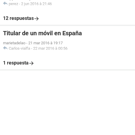
perez
-
2 jun 2016 à 21:46
12 respuestas
Titular de un móvil en España
marietadelao
-
21 mar 2016 à 19:17
Carlos-vialfa
-
22 mar 2016 à 00:56
1 respuesta