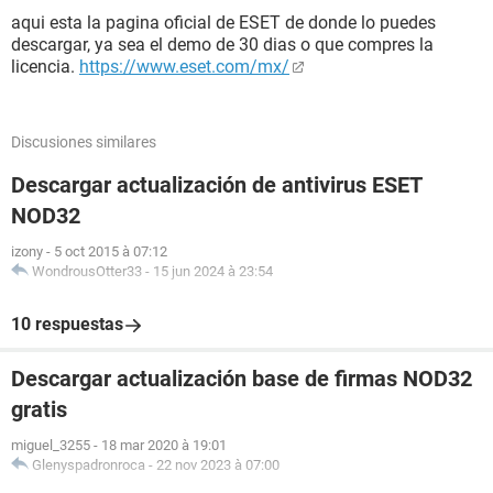
aqui esta la pagina oficial de ESET de donde lo puedes
descargar, ya sea el demo de 30 dias o que compres la
licencia.
https://www.eset.com/mx/
Discusiones similares
Descargar actualización de antivirus ESET
NOD32
izony
-
5 oct 2015 à 07:12
WondrousOtter33
-
15 jun 2024 à 23:54
10 respuestas
Descargar actualización base de firmas NOD32
gratis
miguel_3255
-
18 mar 2020 à 19:01
Glenyspadronroca
-
22 nov 2023 à 07:00