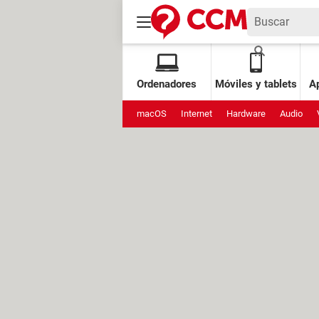
Ordenadores
Móviles y tablets
Ap
macOS
Internet
Hardware
Audio