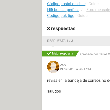
Código postal de chile
- Guide
Hi5 buscar perfiles
✓
-
Foro mensajer
Codigo puk tigo
- Guide
3 respuestas
RESPUESTA 1 / 3
Mejor respuesta
aprobada por
Carlos 
pepe
19 dic 2010 a las 17:14
revisa en la bandeja de correos no de
saludos