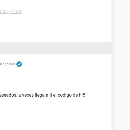
ías y chat
Villagómez
seados, a veces llega alli el codigo de hi5