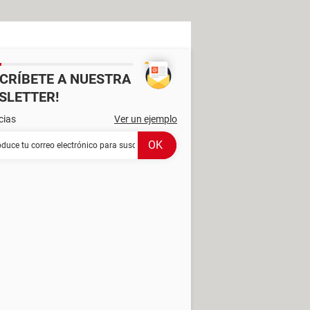
SCRÍBETE A NUESTRA
SLETTER!
cias
Ver un ejemplo