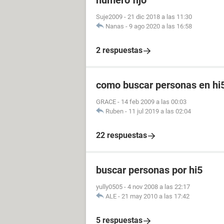
número fijo
Suje2009
-
21 dic 2018 a las 11:30
Nanas
-
9 ago 2020 a las 16:58
2 respuestas
como buscar personas en hi
GRACE
-
14 feb 2009 a las 00:03
Ruben
-
11 jul 2019 a las 02:04
22 respuestas
buscar personas por hi5
yully0505
-
4 nov 2008 a las 22:17
ALE
-
21 may 2010 a las 17:42
5 respuestas