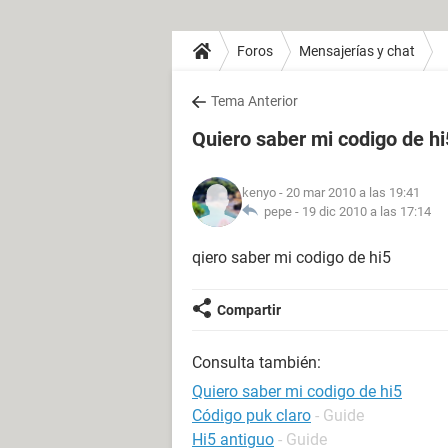
Foros
Mensajerías y chat
Tema Anterior
Quiero saber mi codigo de hi
kenyo
- 20 mar 2010 a las 19:41
pepe -
19 dic 2010 a las 17:14
qiero saber mi codigo de hi5
Compartir
Consulta también:
Quiero saber mi codigo de hi5
Código puk claro
- Guide
Hi5 antiguo
- Guide