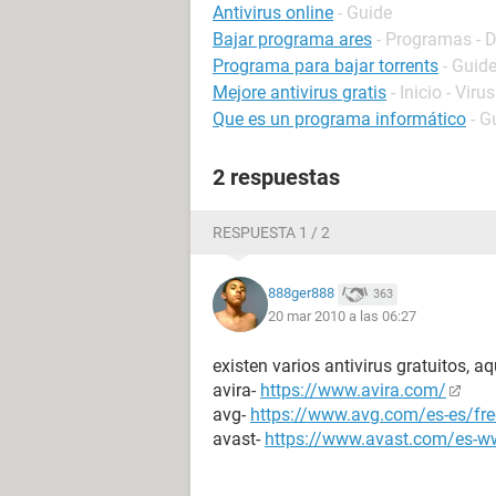
Antivirus online
- Guide
Bajar programa ares
- Programas - D
Programa para bajar torrents
- Guid
Mejore antivirus gratis
- Inicio - Virus
Que es un programa informático
- G
2 respuestas
RESPUESTA 1 / 2
888ger888
363
20 mar 2010 a las 06:27
existen varios antivirus gratuitos, aq
avira-
https://www.avira.com/
avg-
https://www.avg.com/es-es/fre
avast-
https://www.avast.com/es-ww