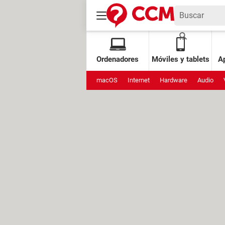
Ordenadores
Móviles y tablets
Ap
macOS
Internet
Hardware
Audio