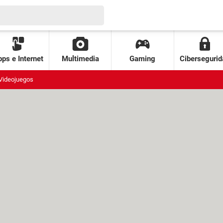
ps e Internet
Multimedia
Gaming
Cibersegurid
Videojuegos