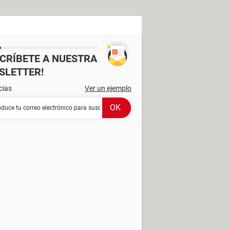
SCRÍBETE A NUESTRA
SLETTER!
cias
Ver un ejemplo