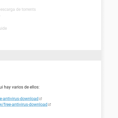
escarga de torrents
e
uide
ui hay varios de ellos:
e-antivirus-download
/free-antivirus-download