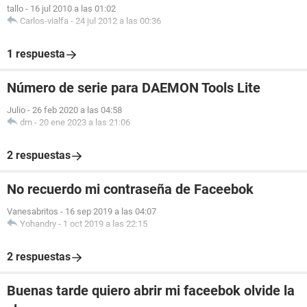
tallo
-
16 jul 2010 a las 01:02
Carlos-vialfa
-
24 jul 2012 a las 00:36
1 respuesta
Número de serie para DAEMON Tools Lite
Julio
-
26 feb 2020 a las 04:58
drn
-
20 ene 2023 a las 21:06
2 respuestas
No recuerdo mi contraseña de Faceebok
Vanesabritos
-
16 sep 2019 a las 04:07
Yohandry
-
1 oct 2019 a las 22:15
2 respuestas
Buenas tarde quiero abrir mi faceebok olvide la