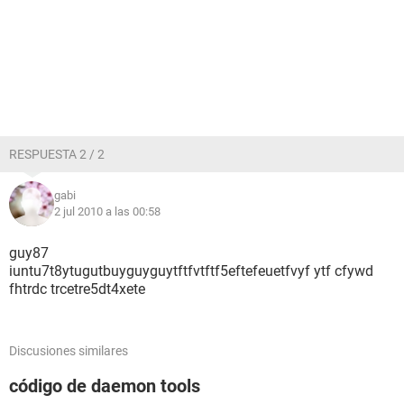
RESPUESTA 2 / 2
gabi
2 jul 2010 a las 00:58
guy87
iuntu7t8ytugutbuyguyguytftfvtftf5eftefeuetfvyf ytf cfywd
fhtrdc trcetre5dt4xete
Discusiones similares
código de daemon tools