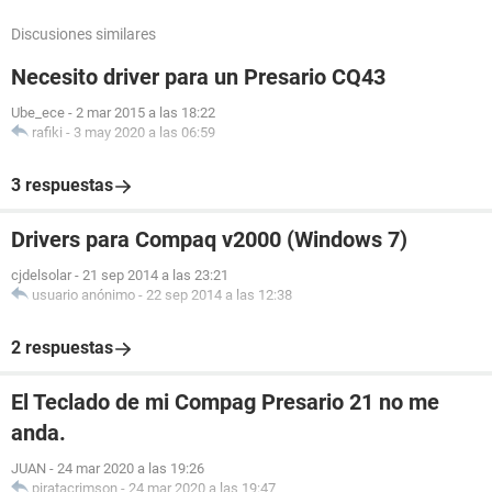
Discusiones similares
Necesito driver para un Presario CQ43
Ube_ece
-
2 mar 2015 a las 18:22
rafiki
-
3 may 2020 a las 06:59
3 respuestas
Drivers para Compaq v2000 (Windows 7)
cjdelsolar
-
21 sep 2014 a las 23:21
usuario anónimo
-
22 sep 2014 a las 12:38
2 respuestas
El Teclado de mi Compag Presario 21 no me
anda.
JUAN
-
24 mar 2020 a las 19:26
piratacrimson
-
24 mar 2020 a las 19:47