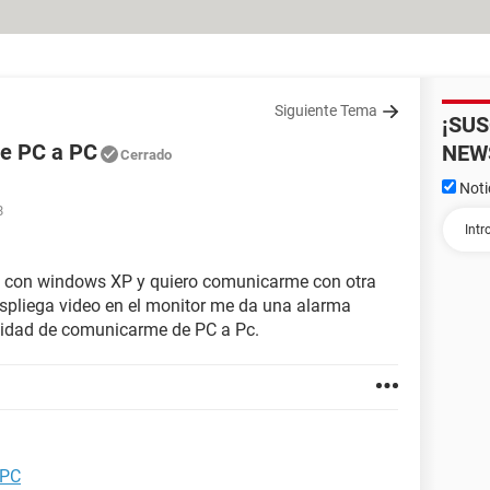
Siguiente Tema
¡SU
e PC a PC
NEW
Cerrado
Noti
8
a con windows XP y quiero comunicarme con otra
espliega video en el monitor me da una alarma
bilidad de comunicarme de PC a Pc.
 PC