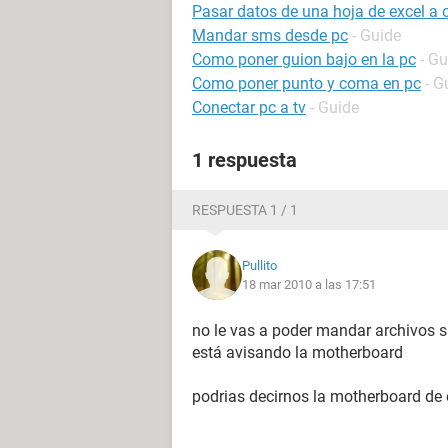
Pasar datos de una hoja de excel a
Mandar sms desde pc
- Guide
Como poner guion bajo en la pc
- Gu
Como poner punto y coma en pc
- G
Conectar pc a tv
- Guide
1 respuesta
RESPUESTA 1 / 1
Pullito
18 mar 2010 a las 17:51
no le vas a poder mandar archivos si
está avisando la motherboard
podrias decirnos la motherboard de