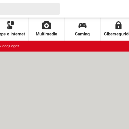
ps e Internet
Multimedia
Gaming
Cibersegurid
Videojuegos