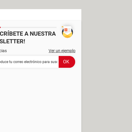
SCRÍBETE A NUESTRA
SLETTER!
cias
Ver un ejemplo