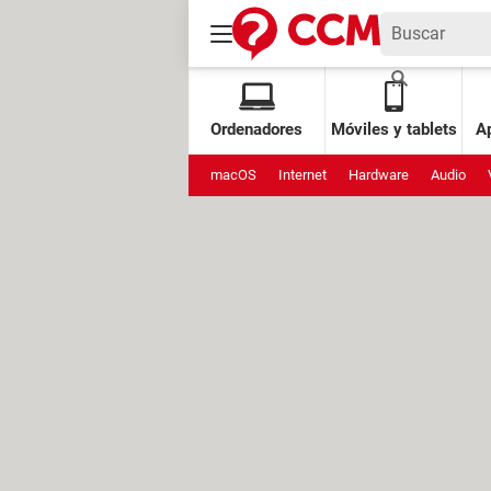
Ordenadores
Móviles y tablets
Ap
macOS
Internet
Hardware
Audio