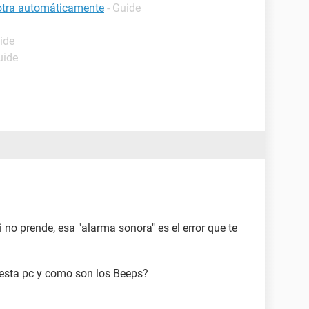
 otra automáticamente
- Guide
ide
uide
 no prende, esa "alarma sonora" es el error que te
 esta pc y como son los Beeps?