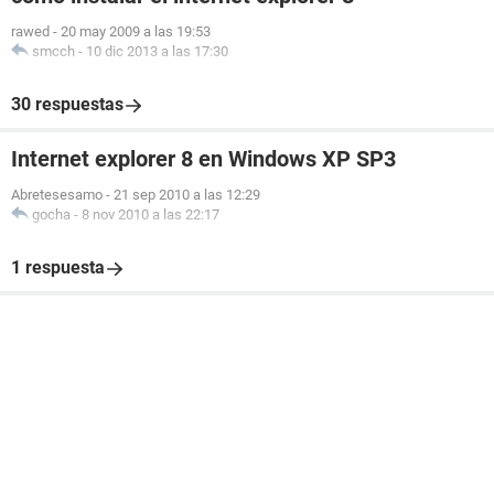
rawed
-
20 may 2009 a las 19:53
smcch
-
10 dic 2013 a las 17:30
30 respuestas
Internet explorer 8 en Windows XP SP3
Abretesesamo
-
21 sep 2010 a las 12:29
gocha
-
8 nov 2010 a las 22:17
1 respuesta