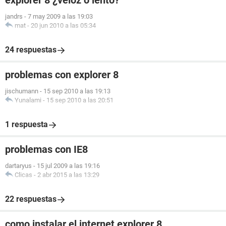
explorer 8 ¿veloz o lento?
jandrs
-
7 may 2009 a las 19:03
mat
-
20 jun 2010 a las 05:34
24 respuestas
problemas con explorer 8
jischumann
-
15 sep 2010 a las 19:13
Yunalami
-
15 sep 2010 a las 20:51
1 respuesta
problemas con IE8
dartaryus
-
15 jul 2009 a las 19:16
Clicas
-
2 abr 2015 a las 13:29
22 respuestas
como instalar el internet explorer 8