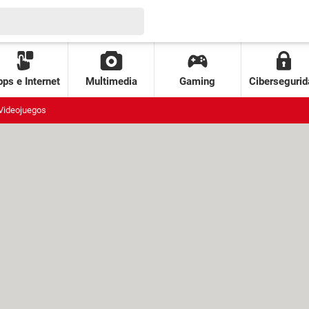
ps e Internet
Multimedia
Gaming
Cibersegurid
Videojuegos