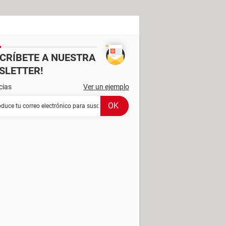
SCRÍBETE A NUESTRA
SLETTER!
cias
Ver un ejemplo