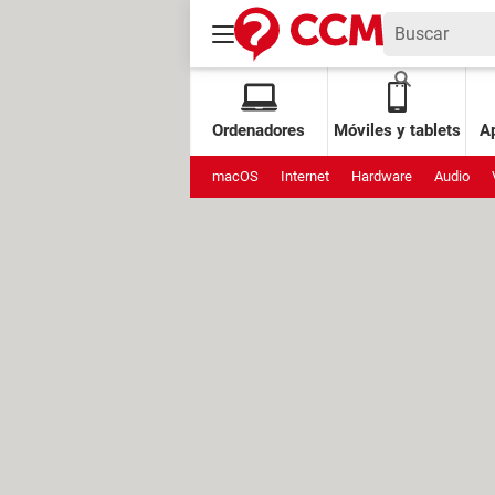
Ordenadores
Móviles y tablets
Ap
macOS
Internet
Hardware
Audio