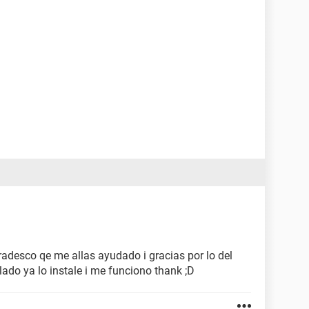
F-09-0C
I Familia RTL8139 de Realtek (10.0.1.216)
terfaz humana USB
-----------------------------------------------------------
gradesco qe me allas ayudado i gracias por lo del
ado ya lo instale i me funciono thank ;D
k, Hard Disk, CD-ROM, ATAPI ZIP, LS-120
Shadow BIOS, Selectable Boot, EDD, BBS