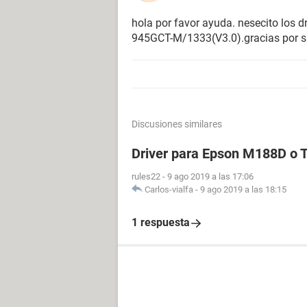
hola por favor ayuda. nesecito los d
Propiedades del chasis:
945GCT-M/1333(V3.0).gracias por 
Fabricante ECS
Versión 1.0
Número de serie 00000000
Etiqueta 0123ABC
Tipo de chasis Caja normal
Discusiones similares
[ Controlador de memoria ]
Driver para Epson M188D o
Propiedades del controlador de mem
rules22
-
9 ago 2019 a las 17:06
Método de detección de errores 32-b
Carlos-vialfa
-
9 ago 2019 a las 18:15
Corrección de errores Single-bit
Memoria entrelazada soportada 1-
1 respuesta
Memoria entrelazada actual 1-Way
Velocidad de memoria soportada 70
Tipos de memoria soportadas SPM, 
Voltajes de memoria soportados 3.
Tamaño máximo de los módulos d
Slots de memoria 4