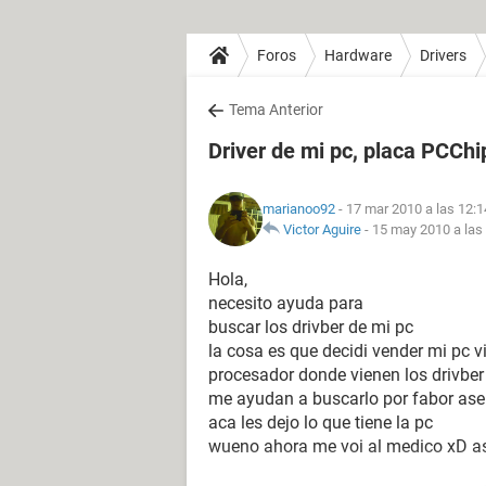
Foros
Hardware
Drivers
Tema Anterior
Driver de mi pc, placa PCCh
marianoo92
- 17 mar 2010 a las 12:1
Victor Aguire
-
15 may 2010 a las
Hola,
necesito ayuda para
buscar los drivber de mi pc
la cosa es que decidi vender mi pc vi
procesador donde vienen los drivber n
me ayudan a buscarlo por fabor ase 
aca les dejo lo que tiene la pc
wueno ahora me voi al medico xD as