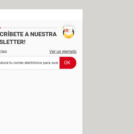
SCRÍBETE A NUESTRA
SLETTER!
cias
Ver un ejemplo