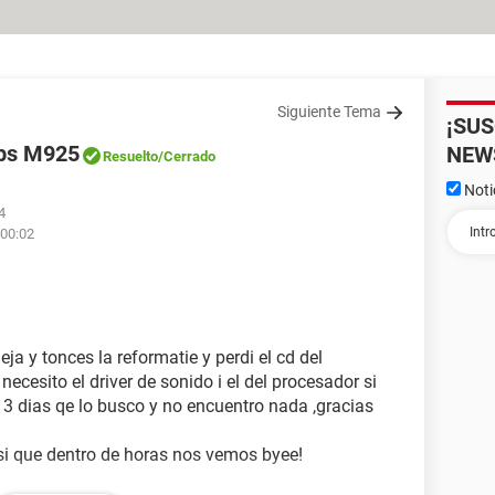
Siguiente Tema
¡SU
ips M925
NEW
Resuelto
/Cerrado
Noti
4
 00:02
eja y tonces la reformatie y perdi el cd del
ecesito el driver de sonido i el del procesador si
3 dias qe lo busco y no encuentro nada ,gracias
i que dentro de horas nos vemos byee!