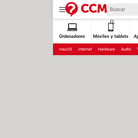
Ordenadores
Móviles y tablets
Ap
macOS
Internet
Hardware
Audio