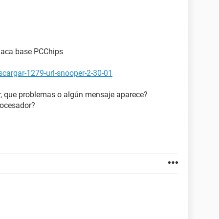
5200 (128 MB)
200
DB] (190316843009)
 placa base PCChips
d Audio Controller
cargar-1279-url-snooper-2-30-01
or, que problemas o algún mensaje aparece?
uete
rocesador?
C-152A (52x CD-ROM)
e)
)
2 teclas o Microsoft Natural PS/2 Keyboard