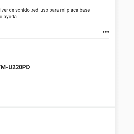
river de sonido ,red ,usb para mi placa base
su ayuda
 TM-U220PD
oria:
it ECC
Way
ns, 60ns
FPM, EDO, Parity, ECC, SIMM
3V
e memoria 1024 MB