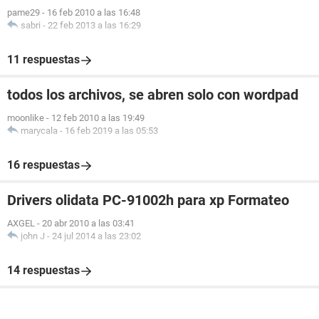
pame29
-
16 feb 2010 a las 16:48
sabri
-
22 feb 2013 a las 16:29
11 respuestas
todos los archivos, se abren solo con wordpad
moonlike
-
12 feb 2010 a las 19:49
marycala
-
16 feb 2019 a las 05:53
16 respuestas
Drivers olidata PC-91002h para xp Formateo
AXGEL
-
20 abr 2010 a las 03:41
john J
-
24 jul 2014 a las 23:02
14 respuestas