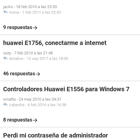
jacko
-
18 feb 2010 a las 23:39
mona
-
1 feb 2011 a las 02:42
9 respuestas
huawei E1756, conectarme a internet
ozzy
-
7 feb 2010 a las 21:48
Arnakov
-
12 sep 2017 a las 18:00
46 respuestas
Controladores Huawei E1556 para Windows 7
smatta
-
24 may 2010 a las 04:37
cabesha
-
6 feb 2016 a las 16:38
8 respuestas
Perdi mi contraseña de administrador