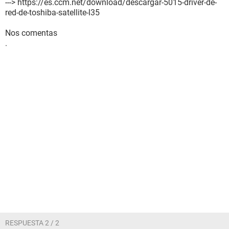
---> https://es.ccm.net/download/descargar-5015-driver-de-
red-de-toshiba-satellite-l35
Nos comentas
.
RESPUESTA 2 / 2