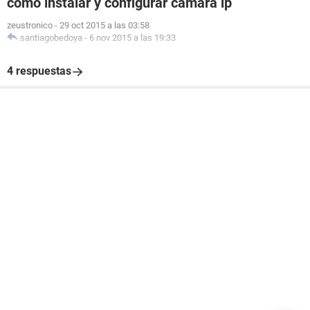
como instalar y configurar camara ip
zeustronico
-
29 oct 2015 a las 03:58
santiagobedoya
-
6 nov 2015 a las 19:33
4 respuestas