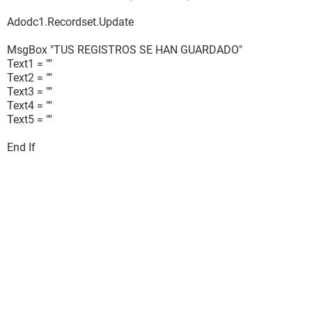
Adodc1.Recordset.Update
MsgBox "TUS REGISTROS SE HAN GUARDADO"
Text1 = ""
Text2 = ""
Text3 = ""
Text4 = ""
Text5 = ""
End If