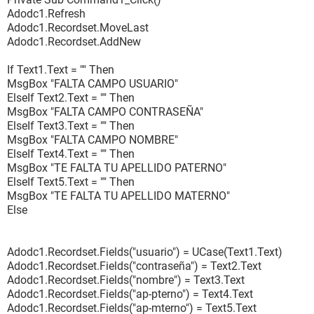
Adodc1.Refresh
Adodc1.Recordset.MoveLast
Adodc1.Recordset.AddNew
If Text1.Text = "" Then
MsgBox "FALTA CAMPO USUARIO"
ElseIf Text2.Text = "" Then
MsgBox "FALTA CAMPO CONTRASEÑA"
ElseIf Text3.Text = "" Then
MsgBox "FALTA CAMPO NOMBRE"
ElseIf Text4.Text = "" Then
MsgBox "TE FALTA TU APELLIDO PATERNO"
ElseIf Text5.Text = "" Then
MsgBox "TE FALTA TU APELLIDO MATERNO"
Else
Adodc1.Recordset.Fields("usuario") = UCase(Text1.Text)
Adodc1.Recordset.Fields("contraseña") = Text2.Text
Adodc1.Recordset.Fields("nombre") = Text3.Text
Adodc1.Recordset.Fields("ap-pterno") = Text4.Text
Adodc1.Recordset.Fields("ap-mterno") = Text5.Text