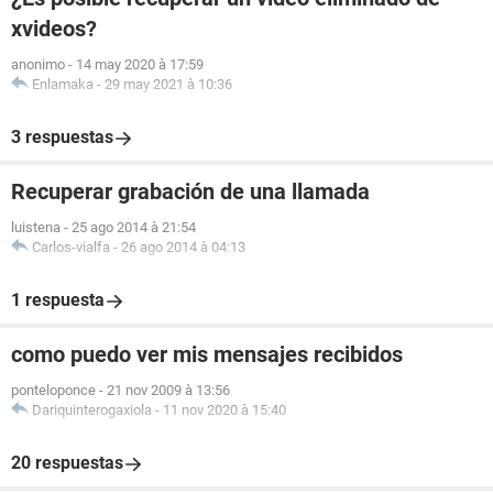
xvideos?
anonimo
-
14 may 2020 à 17:59
Enlamaka
-
29 may 2021 à 10:36
3 respuestas
Recuperar grabación de una llamada
luistena
-
25 ago 2014 à 21:54
Carlos-vialfa
-
26 ago 2014 à 04:13
1 respuesta
como puedo ver mis mensajes recibidos
ponteloponce
-
21 nov 2009 à 13:56
Dariquinterogaxiola
-
11 nov 2020 à 15:40
20 respuestas