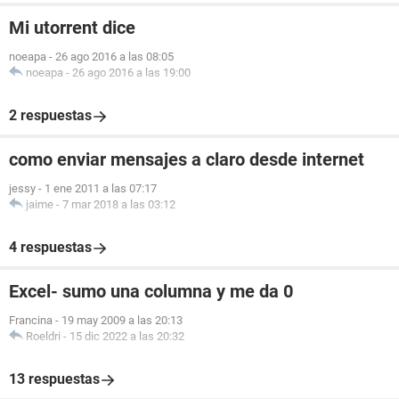
Mi utorrent dice
noeapa
-
26 ago 2016 a las 08:05
noeapa
-
26 ago 2016 a las 19:00
2 respuestas
como enviar mensajes a claro desde internet
jessy
-
1 ene 2011 a las 07:17
jaime
-
7 mar 2018 a las 03:12
4 respuestas
Excel- sumo una columna y me da 0
Francina
-
19 may 2009 a las 20:13
Roeldri
-
15 dic 2022 a las 20:32
13 respuestas