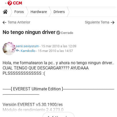
Foros
Hardware
Drivers
Tema Anterior
Siguiente Tema
No tengo ningun driver
Cerrado
senii.seviyorum
- 15 mar 2010 a las 12:09
Kamikollo
-
15 mar 2010 a las 14:57
Hola, me formatearon la pc.. y ahora no tengo ningun driver..
CUAL TENGO QUE DESCARGAR???? AYUDAAA
PLSSSSSSSSSSSSS :(
--------[ EVEREST Ultimate Edition ]-------------------------------------------------
----------­­-------------------------
Versión EVEREST v5.30.1900/es
Módulo de rendimiento 2.4.273.0
Página Web
http://www.lavalys.com/