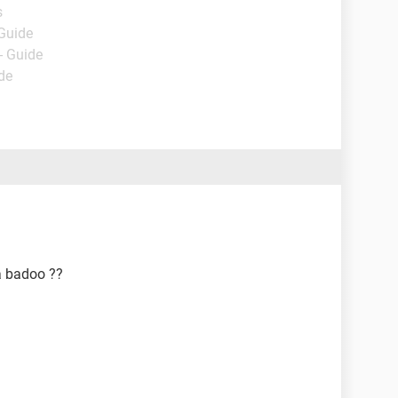
s
 Guide
- Guide
de
a badoo ??