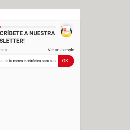
SCRÍBETE A NUESTRA
SLETTER!
cias
Ver un ejemplo