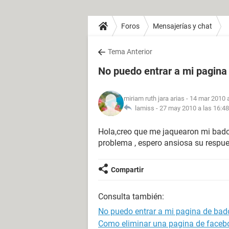
Foros
Mensajerías y chat
Tema Anterior
No puedo entrar a mi pagina
miriam ruth jara arias
- 14 mar 2010 a
lamiss -
27 may 2010 a las 16:48
Hola,creo que me jaquearon mi bado
problema , espero ansiosa su respu
Compartir
Consulta también:
No puedo entrar a mi pagina de bad
Como eliminar una pagina de faceb