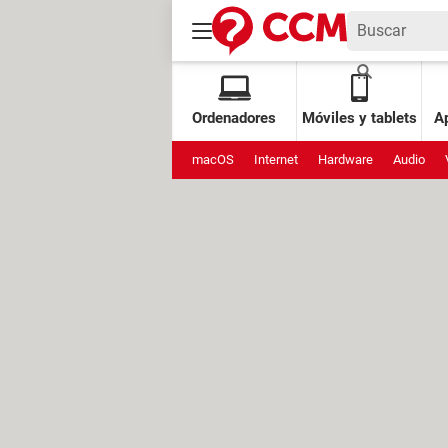
Ordenadores
Móviles y tablets
Ap
macOS
Internet
Hardware
Audio