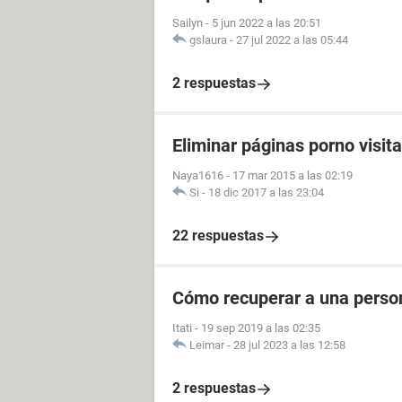
Sailyn
-
5 jun 2022 a las 20:51
gslaura
-
27 jul 2022 a las 05:44
2 respuestas
Eliminar páginas porno visit
Naya1616
-
17 mar 2015 a las 02:19
Si
-
18 dic 2017 a las 23:04
22 respuestas
Cómo recuperar a una perso
Itati
-
19 sep 2019 a las 02:35
Leimar
-
28 jul 2023 a las 12:58
2 respuestas