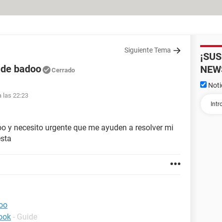
Siguiente Tema
¡SU
 de badoo
NEW
Cerrado
Noti
 las 22:23
o y necesito urgente que me ayuden a resolver mi
esta
oo
ook
- Guide