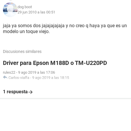
dog boot
29 jun 2010 a las 00:51
jaja ya somos dos jajajajajaja y no creo q haya ya que es un
modelo un toque viejo.
Discusiones similares
Driver para Epson M188D o TM-U220PD
rules22
-
9 ago 2019 a las 17:06
Carlos-vialfa
-
9 ago 2019 a las 18:15
1 respuesta