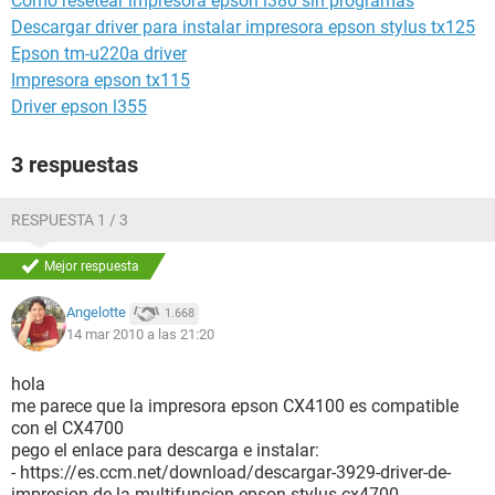
Como resetear impresora epson l380 sin programas
Descargar driver para instalar impresora epson stylus tx125
Epson tm-u220a driver
Impresora epson tx115
Driver epson l355
3 respuestas
RESPUESTA 1 / 3
Mejor respuesta
Angelotte
1.668
14 mar 2010 a las 21:20
hola
me parece que la impresora epson CX4100 es compatible
con el CX4700
pego el enlace para descarga e instalar:
- https://es.ccm.net/download/descargar-3929-driver-de-
impresion-de-la-multifuncion-epson-stylus-cx4700