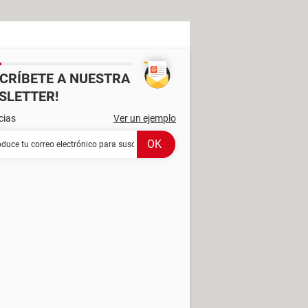
SCRÍBETE A NUESTRA
SLETTER!
cias
Ver un ejemplo