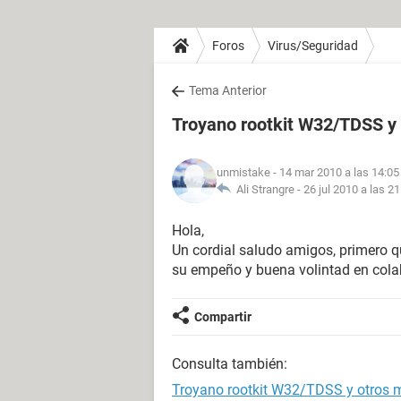
Foros
Virus/Seguridad
Tema Anterior
Troyano rootkit W32/TDSS y
unmistake
- 14 mar 2010 a las 14:05
Ali Strangre -
26 jul 2010 a las 21
Hola,
Un cordial saludo amigos, primero 
su empeño y buena volintad en col
Compartir
Consulta también:
Troyano rootkit W32/TDSS y otros 