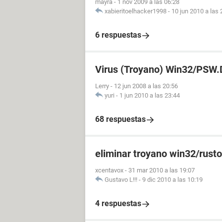
mayra
-
1 nov 2009 a las 06:28
xabieritoelhacker1998
-
10 jun 2010 a las 
6 respuestas
Virus (Troyano) Win32/PSW.
Lerry
-
12 jun 2008 a las 20:56
yuri
-
1 jun 2010 a las 23:44
68 respuestas
eliminar troyano win32/rust
xcentavox
-
31 mar 2010 a las 19:07
Gustavo L!!!
-
9 dic 2010 a las 10:19
4 respuestas