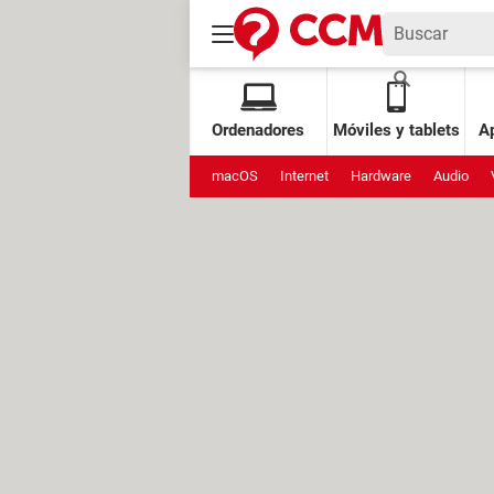
Ordenadores
Móviles y tablets
Ap
macOS
Internet
Hardware
Audio