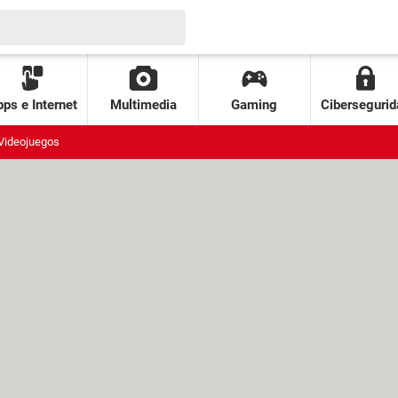
ps e Internet
Multimedia
Gaming
Cibersegurid
Videojuegos