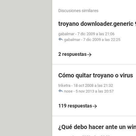
Discusiones similares
troyano downloader.generic 
gabalmar
-
7 dic 2009 a las 21:06
gabalmar
-
7 dic 2009 a las 22:25
2 respuestas
Cómo quitar troyano o virus
triketra
-
18 oct 2008 a las 21:32
nose
-
5 nov 2013 a las 20:57
119 respuestas
¿Qué debo hacer ante un wi