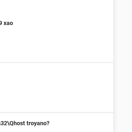
9 xao
n32\Qhost troyano?