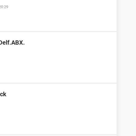
20:29
Delf.ABX.
ock