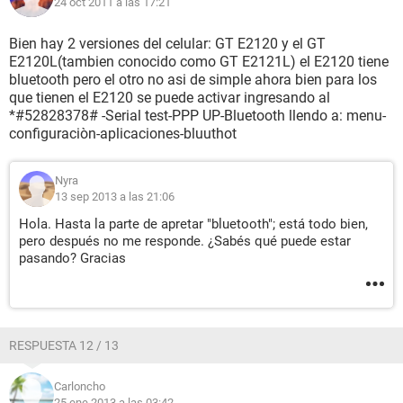
24 oct 2011 a las 17:21
Bien hay 2 versiones del celular: GT E2120 y el GT
E2120L(tambien conocido como GT E2121L) el E2120 tiene
bluetooth pero el otro no asi de simple ahora bien para los
que tienen el E2120 se puede activar ingresando al
*#52828378# -Serial test-PPP UP-Bluetooth llendo a: menu-
configuraciòn-aplicaciones-bluuthot
Nyra
13 sep 2013 a las 21:06
Hola. Hasta la parte de apretar "bluetooth"; está todo bien,
pero después no me responde. ¿Sabés qué puede estar
pasando? Gracias
RESPUESTA 12 / 13
Carloncho
25 ene 2013 a las 03:42