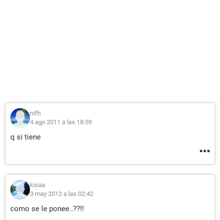
nifh
4 ago 2011 a las 18:59
q si tiene
kisaa
3 may 2012 a las 02:42
como se le ponee..??!!