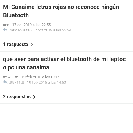
Mi Canaima letras rojas no reconoce ningún
Bluetooth
ana
-
17 oct 2019 a las 22:55
Carlos-vialfa
-
17 oct 2019 a las 23:24
1 respuesta
que aser para activar el bluetooth de mi laptoc
o pc una canaima
ttt5711ttt
-
19 feb 2015 a las 07:52
ttt5711ttt
-
19 feb 2015 a las 14:50
2 respuestas