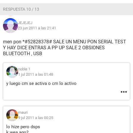
RESPUESTA 10 / 13
JEJEJEJ
23 jun 2011 a las 21:41
men pon *#52828378# SALE UN MENU PON SERIAL TEST
Y HAY DICE ENTRAS A PP UP SALE 2 OBSIONES
BLUETOOTH , USB
noble 1
1 jul 2011 a las 01:48
y luego cm se activa o cm lo activo
mauri
9 jul 2011 a las 00:25
lo hize pero dsps
k wea ago?