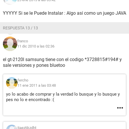
YYYYY Si se le Puede Instalar : Algo así como un juego JAVA
RESPUESTA 13 / 13
franco
11 dic 2010 a las 02:36
el gt-2120l samsung tiene con el codigo *3728815#194# y
sale versiones y pones bluetoo
fercho
11 ene 2011 a las 03:48
yo lo acabo de comprar y la verdad lo busque y lo busque y
pes no lo e encontrado :(
tjaeztjkzdht